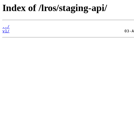
Index of /lros/staging-api/
../
v1/